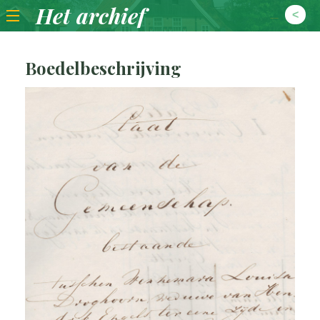
Het archief
Terug naar archief
Boedelbeschrijving