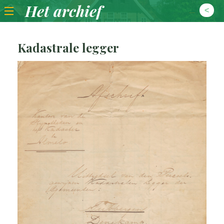
Het archief
Terug naar archief
Kadastrale legger